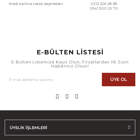
Kredi kartına taksit seçenekleri
0212 526 28 58
0541 300 29 70
E-BÜLTEN LİSTESİ
E-Bülten Listemize Kayıt Olun, Fırsatlardan İlk Sizin
Haberiniz Olsun!
ÜYE OL
ÜYELİK İŞLEMLERİ