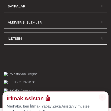
SAYFALAR
ALIŞVERİŞ İŞLEMLERİ
İLETİŞİM
WhatsApp İletişim
+90 212 526 28 58
info@irfmak.com
×
İrfmak Asistan 🤖
Merhaba, ben İrfmak Yapay Zeka Asistanıyım, size