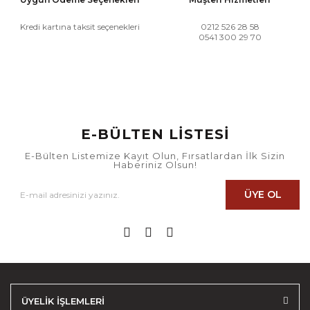
Kredi kartına taksit seçenekleri
0212 526 28 58
0541 300 29 70
E-BÜLTEN LİSTESİ
E-Bülten Listemize Kayıt Olun, Fırsatlardan İlk Sizin
Haberiniz Olsun!
ÜYE OL
ÜYELİK İŞLEMLERİ