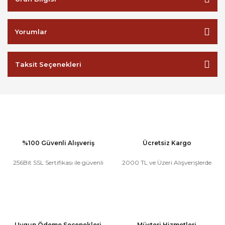
Yorumlar
Taksit Seçenekleri
%100 Güvenli Alışveriş
Ücretsiz Kargo
256Bit SSL Sertifikası ile güvenli
2000 TL ve Üzeri Alışverişlerde
Uygun Ödeme Seçenekleri
Müşteri Hizmetleri