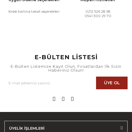
Kredi kartına taksit seçenekleri
0212 526 28 58
0541 300 29 70
E-BÜLTEN LİSTESİ
E-Bülten Listemize Kayıt Olun, Fırsatlardan İlk Sizin
Haberiniz Olsun!
ÜYE OL
ÜYELİK İŞLEMLERİ