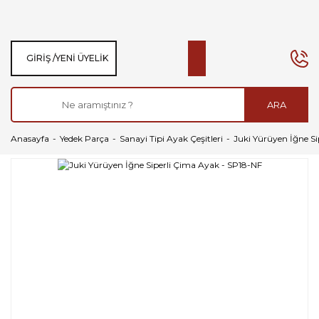
GIRIŞ /
YENI ÜYELIK
ARA
Anasayfa
Yedek Parça
Sanayi Tipi Ayak Çeşitleri
Juki Yürüyen İğne S