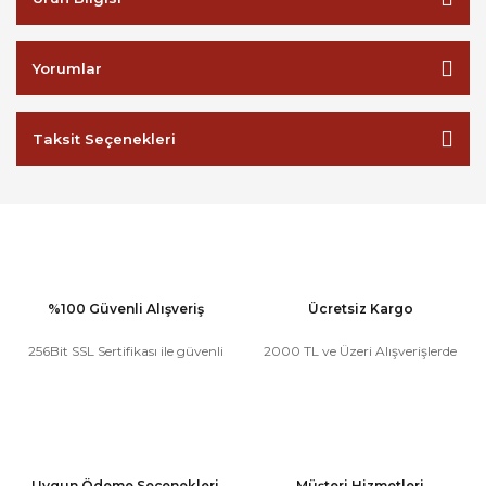
Yorumlar
Taksit Seçenekleri
%100 Güvenli Alışveriş
Ücretsiz Kargo
256Bit SSL Sertifikası ile güvenli
2000 TL ve Üzeri Alışverişlerde
Uygun Ödeme Seçenekleri
Müşteri Hizmetleri