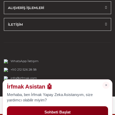
ALIŞVERİŞ İŞLEMLERİ
İLETİŞİM
WhatsApp İletişim
+90 212 526 28 58
info@irfmak.com
×
İrfmak Asistan 🤖
Merhaba, ben İrfmak Yapay Zeka Asistanıyım, size
yardımcı olabilir miyim?
Sohbeti Başlat