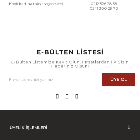
Kredi kartına taksit seçenekleri
0212 526 28 58
0541 300 29 70
E-BÜLTEN LİSTESİ
E-Bülten Listemize Kayıt Olun, Fırsatlardan İlk Sizin
Haberiniz Olsun!
ÜYE OL
ÜYELİK İŞLEMLERİ