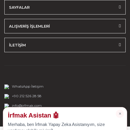
SAYFALAR
ALIŞVERİŞ İŞLEMLERİ
İLETİŞİM
WhatsApp İletişim
+90 212 526 28 58
info@irfmak.com
×
İrfmak Asistan 🤖
Merhaba, ben İrfmak Yapay Zeka Asistanıyım, size