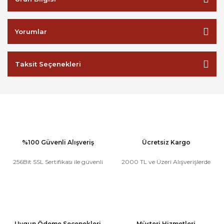
Yorumlar
Taksit Seçenekleri
%100 Güvenli Alışveriş
Ücretsiz Kargo
256Bit SSL Sertifikası ile güvenli
2000 TL ve Üzeri Alışverişlerde
Uygun Ödeme Seçenekleri
Müşteri Hizmetleri