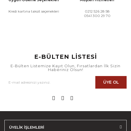
Kredi kartına taksit seçenekleri
0212 526 28 58
0541 300 29 70
E-BÜLTEN LİSTESİ
E-Bülten Listemize Kayıt Olun, Fırsatlardan İlk Sizin
Haberiniz Olsun!
ÜYE OL
ÜYELİK İŞLEMLERİ