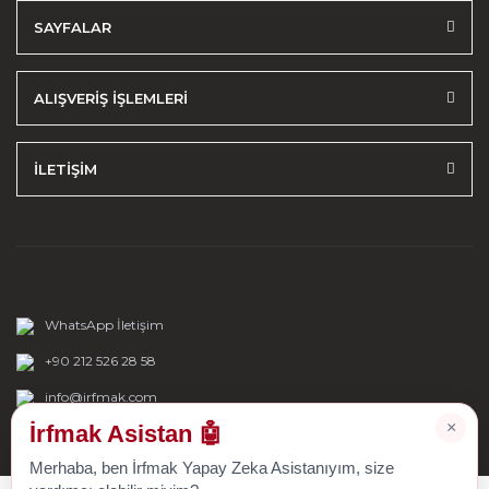
SAYFALAR
ALIŞVERİŞ İŞLEMLERİ
İLETİŞİM
WhatsApp İletişim
+90 212 526 28 58
info@irfmak.com
×
İrfmak Asistan 🤖
Merhaba, ben İrfmak Yapay Zeka Asistanıyım, size