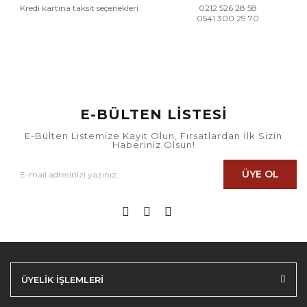
Kredi kartına taksit seçenekleri
0212 526 28 58
0541 300 29 70
E-BÜLTEN LİSTESİ
E-Bülten Listemize Kayıt Olun, Fırsatlardan İlk Sizin
Haberiniz Olsun!
ÜYE OL
ÜYELİK İŞLEMLERİ