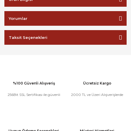
Yorumlar
Taksit Seçenekleri
%100 Güvenli Alışveriş
Ücretsiz Kargo
256Bit SSL Sertifikası ile güvenli
2000 TL ve Üzeri Alışverişlerde
Uygun Ödeme Seçenekleri
Müşteri Hizmetleri