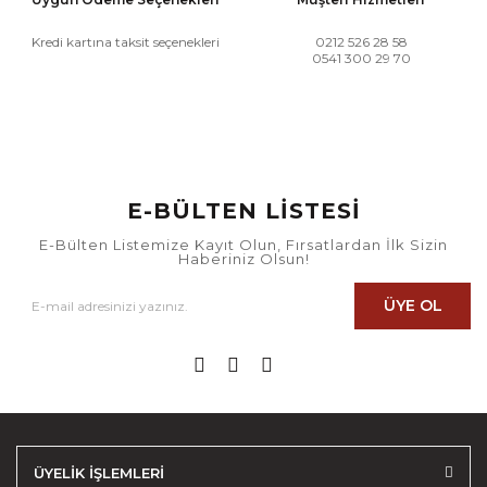
Kredi kartına taksit seçenekleri
0212 526 28 58
0541 300 29 70
E-BÜLTEN LİSTESİ
E-Bülten Listemize Kayıt Olun, Fırsatlardan İlk Sizin
Haberiniz Olsun!
ÜYE OL
ÜYELİK İŞLEMLERİ