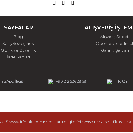
SAYFALAR
ALIŞVERİŞ İŞLEM
Blog
Alışveriş Sepeti
Satış Sözleşmesi
Ödeme ve Teslima
Gizlilik ve Güvenlik
Garanti Şartları
İade Şartları
atsApp İletişim
+90 212 526 28 58
info@irf
0 © www.irfmak.com Kredi kartı bilgileriniz 256bit SSL sertifikası ile 