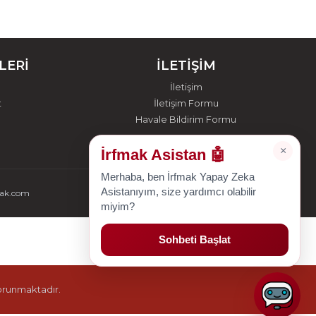
LERİ
İLETİŞİM
İletişim
t
İletişim Formu
Havale Bildirim Formu
×
İrfmak Asistan 🤖
Merhaba, ben İrfmak Yapay Zeka
Asistanıyım, size yardımcı olabilir
mak.com
miyim?
Sohbeti Başlat
korunmaktadır.