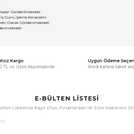
.
 Kadar Gönderilmektedir.
 İş Günü İşleme Alınacaktır.
eti Olarak Gönderilmektedir.
erilmektedir.
etsiz Kargo
Uygun Ödeme Seçen
Bu ürüne ilk yorumu siz yapın!
 TL ve Üzeri Alışverişlerde
Kredi kartına taksit se
Yorum Yaz
E-BÜLTEN LİSTESİ
ülten Listemize Kayıt Olun, Fırsatlardan İlk Sizin Haberiniz Ol