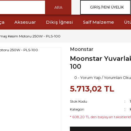
ARA
GIRIŞ /
YENI ÜYELIK
ça
Aksesuar
Dikiş İğnesi
Salf Malzeme
Üt
umaş Kesim Motoru 250W - PLS-100
Moonstar
Moonstar Yuvarla
100
0 - Yorum Yap / Yorumları Oku
5.713,02 TL
Stok Kodu
Kategori
* 608,20 TL den başlayan taksitlerle!