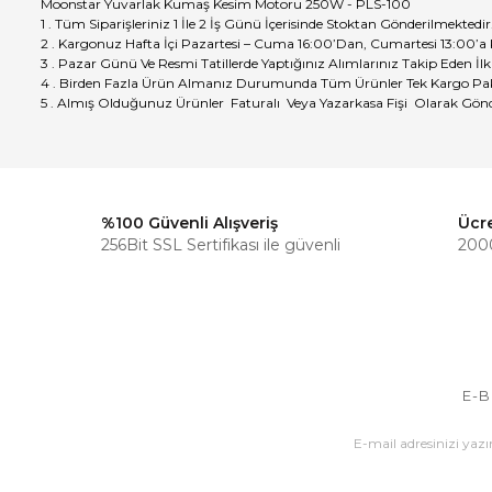
Moonstar Yuvarlak Kumaş Kesim Motoru 250W - PLS-100
1 . Tüm Siparişleriniz 1 İle 2 İş Günü İçerisinde Stoktan Gönderilmektedir
2 . Kargonuz Hafta İçi Pazartesi – Cuma 16:00’Dan, Cumartesi 13:00’a
3 . Pazar Günü Ve Resmi Tatillerde Yaptığınız Alımlarınız Takip Eden İlk
4 . Birden Fazla Ürün Almanız Durumunda Tüm Ürünler Tek Kargo Pak
5 . Almış Olduğunuz Ürünler Faturalı Veya Yazarkasa Fişi Olarak Gönd
%100 Güvenli Alışveriş
Ücr
256Bit SSL Sertifikası ile güvenli
2000
E-B