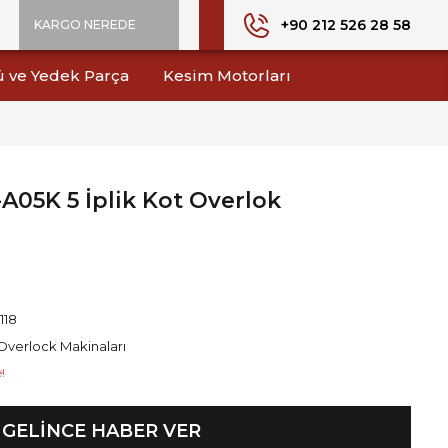
+90 212 526 28 58
KARGO NEREDE
ü ve Yedek Parça
Kesim Motorları
05K 5 İplik Kot Overlok
1118
Overlock Makinaları
!
GELİNCE HABER VER