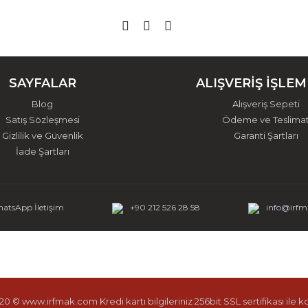
SAYFALAR
ALIŞVERİŞ İŞLEM
Blog
Alışveriş Sepeti
Satış Sözleşmesi
Ödeme ve Teslima
Gizlilik ve Güvenlik
Garanti Şartları
İade Şartları
atsApp İletişim
+90 212 526 28 58
info@irf
0 © www.irfmak.com Kredi kartı bilgileriniz 256bit SSL sertifikası ile 