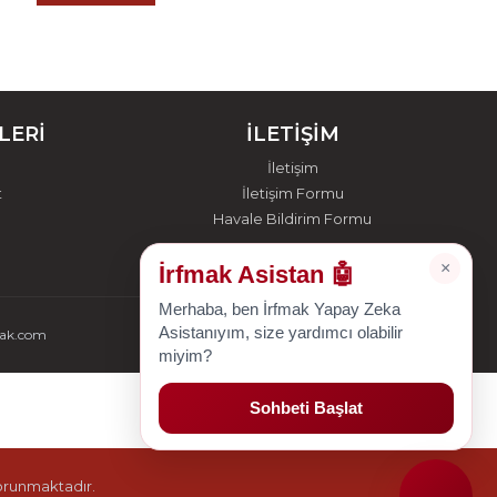
LERİ
İLETİŞİM
İletişim
t
İletişim Formu
Havale Bildirim Formu
×
İrfmak Asistan 🤖
Merhaba, ben İrfmak Yapay Zeka
Asistanıyım, size yardımcı olabilir
mak.com
miyim?
Sohbeti Başlat
korunmaktadır.