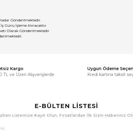
.
 Kadar Gönderilmektedir.
 İş Günü İşleme Alınacaktır.
eti Olarak Gönderilmektedir.
erilmektedir.
etsiz Kargo
Uygun Ödeme Seçen
Bu ürüne ilk yorumu siz yapın!
 TL ve Üzeri Alışverişlerde
Kredi kartına taksit se
Yorum Yaz
E-BÜLTEN LİSTESİ
ülten Listemize Kayıt Olun, Fırsatlardan İlk Sizin Haberiniz Ol