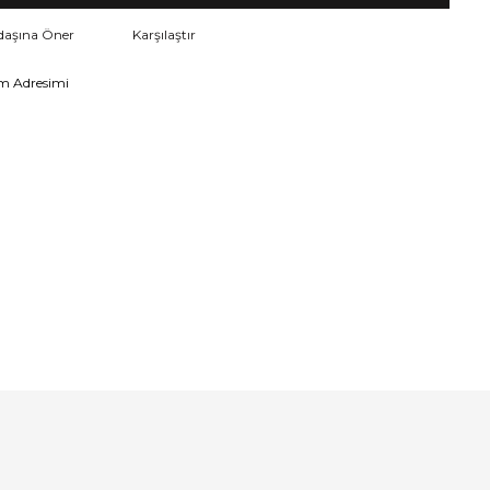
daşına Öner
Karşılaştır
m Adresimi