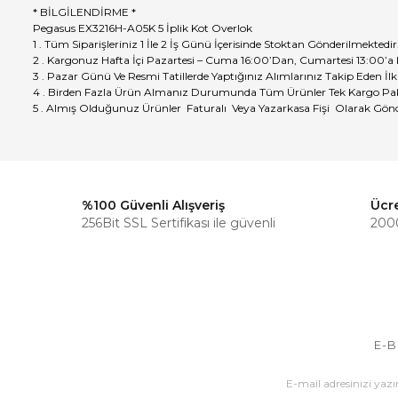
* BİLGİLENDİRME *
Pegasus EX3216H-A05K 5 İplik Kot Overlok
1 . Tüm Siparişleriniz 1 İle 2 İş Günü İçerisinde Stoktan Gönderilmektedir
2 . Kargonuz Hafta İçi Pazartesi – Cuma 16:00’Dan, Cumartesi 13:00’a
3 . Pazar Günü Ve Resmi Tatillerde Yaptığınız Alımlarınız Takip Eden İlk
4 . Birden Fazla Ürün Almanız Durumunda Tüm Ürünler Tek Kargo Pak
5 . Almış Olduğunuz Ürünler Faturalı Veya Yazarkasa Fişi Olarak Gönd
%100 Güvenli Alışveriş
Ücr
256Bit SSL Sertifikası ile güvenli
2000
E-B