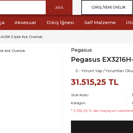
ARA
GIRIŞ /
YENI ÜYELIK
ça
Aksesuar
Dikiş İğnesi
Salf Malzeme
Üt
A05K 5 İplik Kot Overlok
Pegasus
Pegasus EX3216H-A
0 - Yorum Yap / Yorumları Oku
31.515,25 TL
Stok Kodu
Kategori
* 3.355,06 TL den başlayan taksitlerle