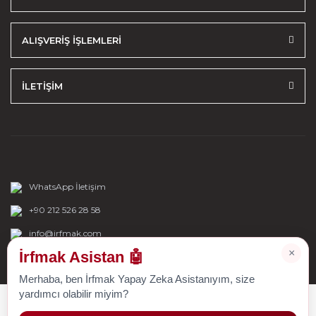
ALIŞVERİŞ İŞLEMLERİ
İLETİŞİM
WhatsApp İletişim
+90 212 526 28 58
info@irfmak.com
×
İrfmak Asistan 🤖
Merhaba, ben İrfmak Yapay Zeka Asistanıyım, size
yardımcı olabilir miyim?