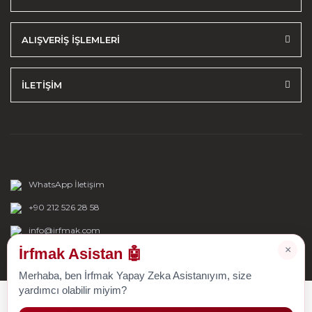
ALIŞVERİŞ İŞLEMLERİ
İLETİŞİM
WhatsApp İletişim
+90 212 526 28 58
info@irfmak.com
×
İrfmak Asistan 🤖
Merhaba, ben İrfmak Yapay Zeka Asistanıyım, size
yardımcı olabilir miyim?