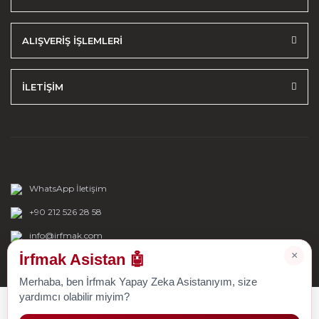
ALIŞVERİŞ İŞLEMLERİ
İLETİŞİM
WhatsApp İletişim
+90 212 526 28 58
info@irfmak.com
×
İrfmak Asistan 🤖
Merhaba, ben İrfmak Yapay Zeka Asistanıyım, size
yardımcı olabilir miyim?