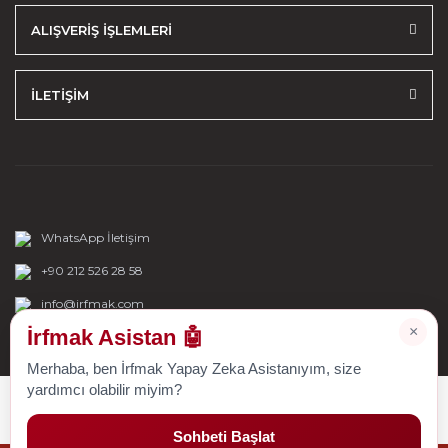
ALIŞVERİŞ İŞLEMLERİ
İLETİŞİM
WhatsApp İletişim
+90 212 526 28 58
info@irfmak.com
×
İrfmak Asistan 🤖
Merhaba, ben İrfmak Yapay Zeka Asistanıyım, size
yardımcı olabilir miyim?
Sohbeti Başlat