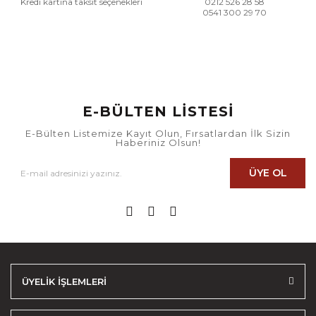
Kredi kartına taksit seçenekleri
0212 526 28 58
0541 300 29 70
E-BÜLTEN LİSTESİ
E-Bülten Listemize Kayıt Olun, Fırsatlardan İlk Sizin
Haberiniz Olsun!
ÜYE OL
ÜYELİK İŞLEMLERİ