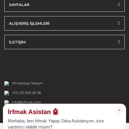
SAYFALAR
ALIŞVERİŞ İŞLEMLERİ
İLETİŞİM
WhatsApp İletişim
+90 212 526 28 58
info@irfmak.com
×
İrfmak Asistan 🤖
Merhaba, ben İrfmak Yapay Zeka Asistanıyım, size
yardımcı olabilir miyim?