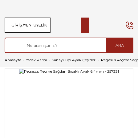
GIRIŞ /
YENI ÜYELIK
ARA
Anasayfa
Yedek Parça
Sanayi Tipi Ayak Çeşitleri
Pegasus Reçme Sağd