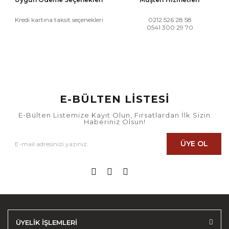
Kredi kartına taksit seçenekleri
0212 526 28 58
0541 300 29 70
E-BÜLTEN LİSTESİ
E-Bülten Listemize Kayıt Olun, Fırsatlardan İlk Sizin
Haberiniz Olsun!
ÜYE OL
ÜYELİK İŞLEMLERİ