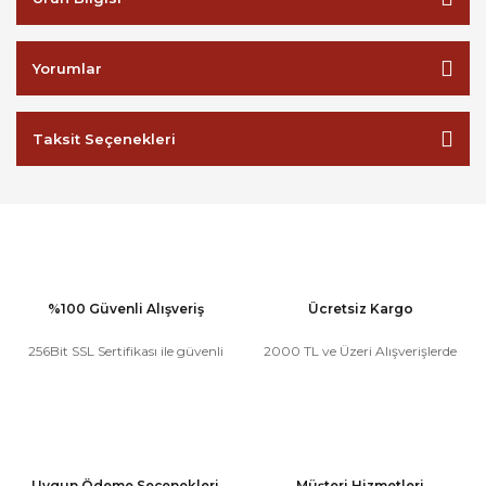
Yorumlar
Taksit Seçenekleri
%100 Güvenli Alışveriş
Ücretsiz Kargo
256Bit SSL Sertifikası ile güvenli
2000 TL ve Üzeri Alışverişlerde
Uygun Ödeme Seçenekleri
Müşteri Hizmetleri