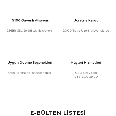
%100 Güvenli Alışveriş
Ücretsiz Kargo
256Bit SSL Sertifikası ile güvenli
2000 TL ve Üzeri Alışverişlerde
Uygun Ödeme Seçenekleri
Müşteri Hizmetleri
Kredi kartına taksit seçenekleri
0212 526 28 58
0541 300 29 70
E-BÜLTEN LİSTESİ