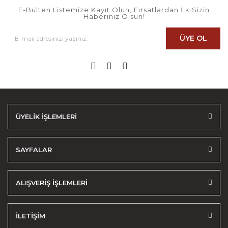
E-Bülten Listemize Kayıt Olun, Fırsatlardan İlk Sizin
Haberiniz Olsun!
ÜYE OL
ÜYELİK İŞLEMLERİ
SAYFALAR
ALIŞVERİŞ İŞLEMLERİ
İLETİŞİM