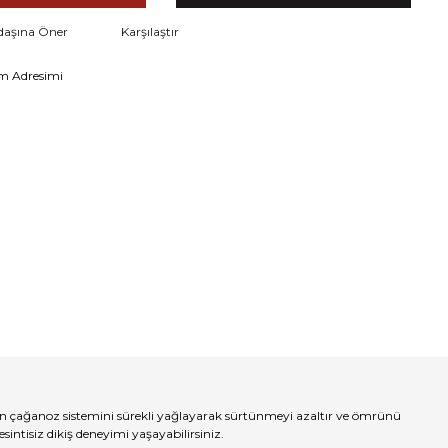
daşına Öner
Karşılaştır
m Adresimi
zin çağanoz sistemini sürekli yağlayarak sürtünmeyi azaltır ve ömrünü
sintisiz dikiş deneyimi yaşayabilirsiniz.