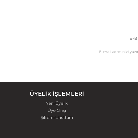
E-B
ÜYELİK İŞLEMLERİ
Yeni Üyelik
Üye Girişi
Şifremi Unuttum