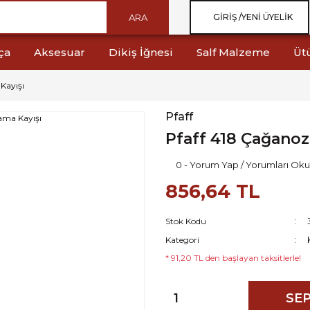
ARA
GIRIŞ /
YENI ÜYELIK
ça
Aksesuar
Dikiş İğnesi
Salf Malzeme
Üt
Kayışı
Pfaff
Pfaff 418 Çağanoz
0 - Yorum Yap / Yorumları Oku
856,64 TL
Stok Kodu
Kategori
* 91,20 TL den başlayan taksitlerle!
SEP