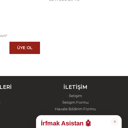
sun!
ÜYE OL
LERİ
İLETİŞİM
İletişim
t
İletişim Formu
Havale Bildirim Formu
×
İrfmak Asistan 🤖