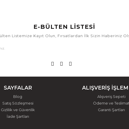
E-BÜLTEN LİSTESİ
ülten Listemize Kayıt Olun, Fırsatlardan İlk Sizin Haberiniz Ol
SAYFALAR
ALIŞVERİŞ İŞLEM
Blog
Alışveriş Sepeti
Satış Sözleşmesi
Ödeme ve Teslima
Gizlilik ve Güvenlik
Garanti Şartları
İade Şartları