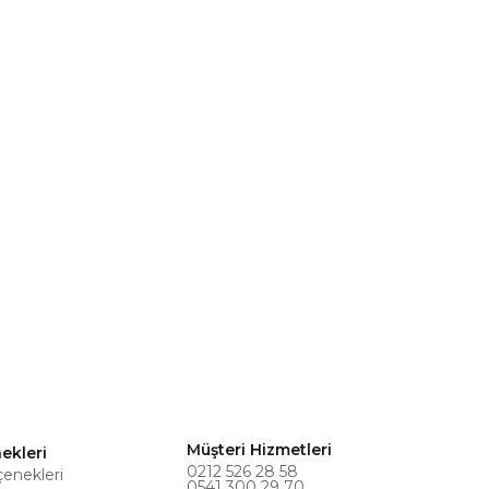
Müşteri Hizmetleri
ekleri
0212 526 28 58
çenekleri
0541 300 29 70