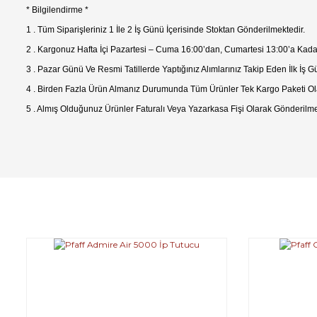
* Bilgilendirme *
1 . Tüm Siparişleriniz 1 İle 2 İş Günü İçerisinde Stoktan Gönderilmektedir.
2 . Kargonuz Hafta İçi Pazartesi – Cuma 16:00’dan, Cumartesi 13:00’a Kada
3 . Pazar Günü Ve Resmi Tatillerde Yaptığınız Alımlarınız Takip Eden İlk İş G
4 . Birden Fazla Ürün Almanız Durumunda Tüm Ürünler Tek Kargo Paketi Ol
5 . Almış Olduğunuz Ürünler Faturalı Veya Yazarkasa Fişi Olarak Gönderilme