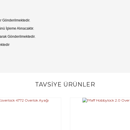
r Gönderilmektedir.
ünü İşleme Alınacaktır.
arak Gönderilmektedir.
ktedir
TAVSİYE ÜRÜNLER
Bu ürüne ilk yorumu siz yapın!
Yorum Yaz