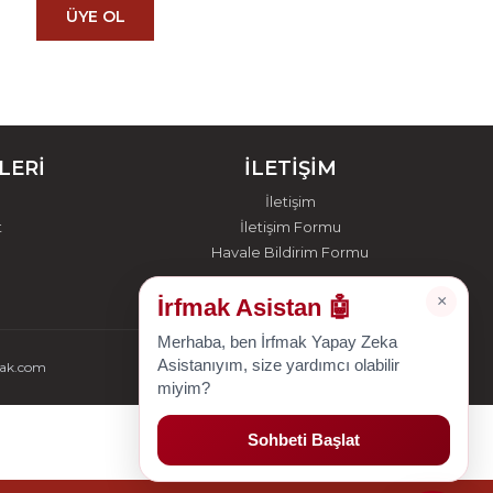
ÜYE OL
LERİ
İLETİŞİM
İletişim
t
İletişim Formu
Havale Bildirim Formu
×
İrfmak Asistan 🤖
Merhaba, ben İrfmak Yapay Zeka
Asistanıyım, size yardımcı olabilir
mak.com
miyim?
Sohbeti Başlat