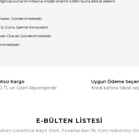
ilğinize sunarım Makına model önemli lütfen buna dikkat edelim.
.
 Kadar Gönderilmektedir.
 İş Günü İşleme Alınacaktır.
eti Olarak Gönderilmektedir.
rilmektedir.
etsiz Kargo
Uygun Ödeme Seçen
Bu ürüne ilk yorumu siz yapın!
 TL ve Üzeri Alışverişlerde
Kredi kartına taksit se
Yorum Yaz
E-BÜLTEN LİSTESİ
ülten Listemize Kayıt Olun, Fırsatlardan İlk Sizin Haberiniz Ol