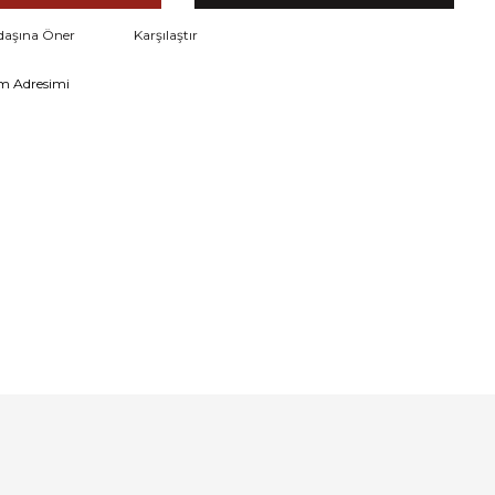
daşına Öner
Karşılaştır
m Adresimi