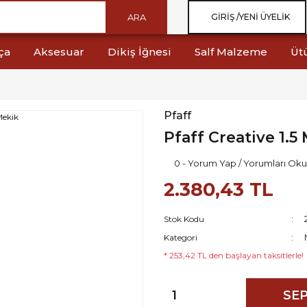
ARA
GIRIŞ /
YENI ÜYELIK
ça
Aksesuar
Dikiş İğnesi
Salf Malzeme
Üt
Pfaff
Pfaff Creative 1.5
0 - Yorum Yap / Yorumları Oku
2.380,43 TL
Stok Kodu
Kategori
* 253,42 TL den başlayan taksitlerle!
SEP