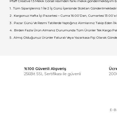
Pfaff Creative 1.5 Mekik Görsel resımden farkı mekık göndermekteyım b
1 . Tüm Siparişleriniz 1 İle 2 İş Günü İçerisinde Stoktan Gönderilmektedir
2 . Kargonuz Hafta İçi Pazartesi – Cuma 16:00’Dan, Cumartesi 13:00’a
3 . Pazar Günü Ve Resmi Tatillerde Yaptığınız Alımlarınız Takip Eden İlk
4 . Birden Fazla Ürün Almanız Durumunda Tüm Ürünler Tek Kargo Pak
5 . Almış Olduğunuz Ürünler Faturalı Veya Yazarkasa Fişi Olarak Gönde
%100 Güvenli Alışveriş
Ücr
256Bit SSL Sertifikası ile güvenli
2000
E-B