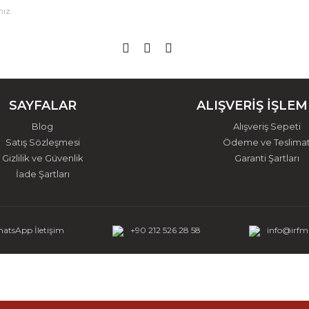
SAYFALAR
ALIŞVERİŞ İŞLEM
Blog
Alışveriş Sepeti
Satış Sözleşmesi
Ödeme ve Teslima
Gizlilik ve Güvenlik
Garanti Şartları
İade Şartları
atsApp İletişim
+90 212 526 28 58
info@irf