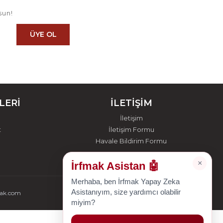
sun!
ÜYE OL
LERİ
İLETİŞİM
İletişim
t
İletişim Formu
Havale Bildirim Formu
×
İrfmak Asistan 🤖
Merhaba, ben İrfmak Yapay Zeka
Asistanıyım, size yardımcı olabilir
mak.com
miyim?