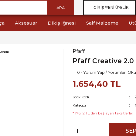
ARA
GIRIŞ /
YENI ÜYELIK
ça
Aksesuar
Dikiş İğnesi
Salf Malzeme
Üt
Pfaff
Pfaff Creative 2.0
0 - Yorum Yap / Yorumları Oku
1.654,40 TL
Stok Kodu
Kategori
* 176,12 TL den başlayan taksitlerle!
SEP