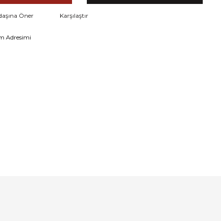
daşına Öner
Karşılaştır
m Adresimi