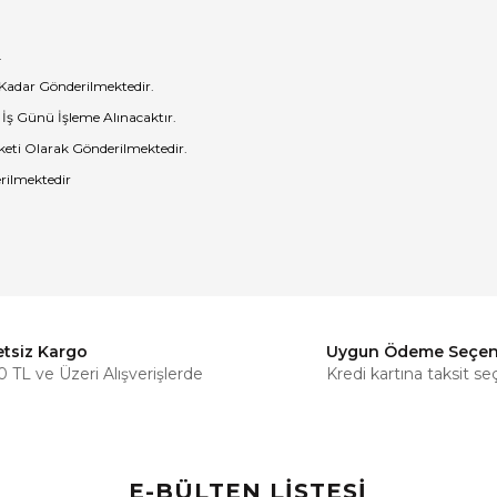
.
 Kadar Gönderilmektedir.
 İş Günü İşleme Alınacaktır.
eti Olarak Gönderilmektedir.
rilmektedir
etsiz Kargo
Uygun Ödeme Seçen
Bu ürüne ilk yorumu siz yapın!
 TL ve Üzeri Alışverişlerde
Kredi kartına taksit se
Yorum Yaz
E-BÜLTEN LİSTESİ