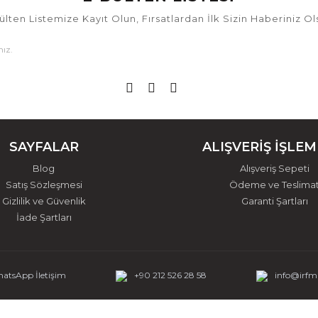
ülten Listemize Kayıt Olun, Fırsatlardan İlk Sizin Haberiniz Ol
SAYFALAR
ALIŞVERİŞ İŞLEM
Blog
Alışveriş Sepeti
Satış Sözleşmesi
Ödeme ve Teslima
Gizlilik ve Güvenlik
Garanti Şartları
İade Şartları
atsApp İletişim
+90 212 526 28 58
info@irf