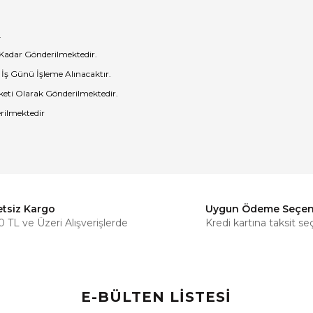
.
 Kadar Gönderilmektedir.
 İş Günü İşleme Alınacaktır.
eti Olarak Gönderilmektedir.
rilmektedir
etsiz Kargo
Uygun Ödeme Seçen
Bu ürüne ilk yorumu siz yapın!
 TL ve Üzeri Alışverişlerde
Kredi kartına taksit se
Yorum Yaz
E-BÜLTEN LİSTESİ