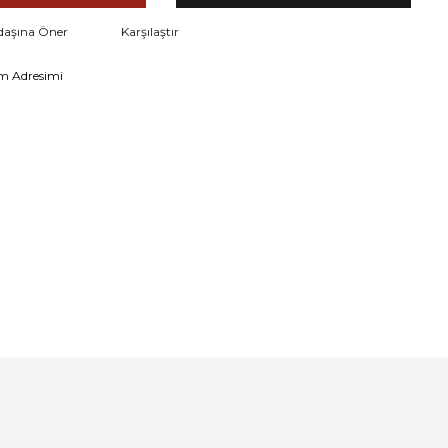
daşına Öner
Karşılaştır
m Adresimi