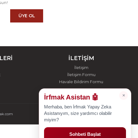
sun!
ÜYE OL
LERİ
İLETİŞİM
İletişim
t
İletişim Formu
Havale Bildirim Formu
×
İrfmak Asistan 🤖
Merhaba, ben İrfmak Yapay Zeka
Asistanıyım, size yardımcı olabilir
mak.com
miyim?
Sohbeti Başlat