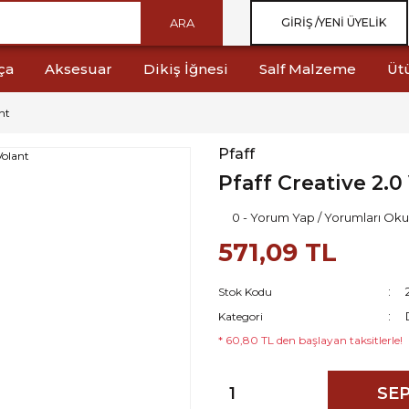
ARA
GIRIŞ /
YENI ÜYELIK
ça
Aksesuar
Dikiş İğnesi
Salf Malzeme
Üt
nt
Pfaff
Pfaff Creative 2.0
0 - Yorum Yap / Yorumları Oku
571,09 TL
Stok Kodu
Kategori
* 60,80 TL den başlayan taksitlerle!
SEP