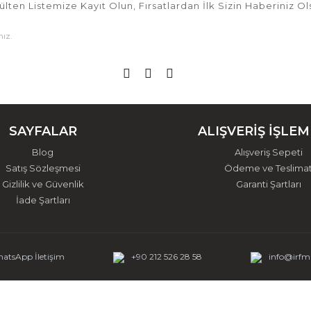
ülten Listemize Kayıt Olun, Fırsatlardan İlk Sizin Haberiniz Ol
SAYFALAR
ALIŞVERİŞ İŞLEM
Blog
Alışveriş Sepeti
Satış Sözleşmesi
Ödeme ve Teslima
Gizlilik ve Güvenlik
Garanti Şartları
İade Şartları
atsApp İletişim
+90 212 526 28 58
info@irf