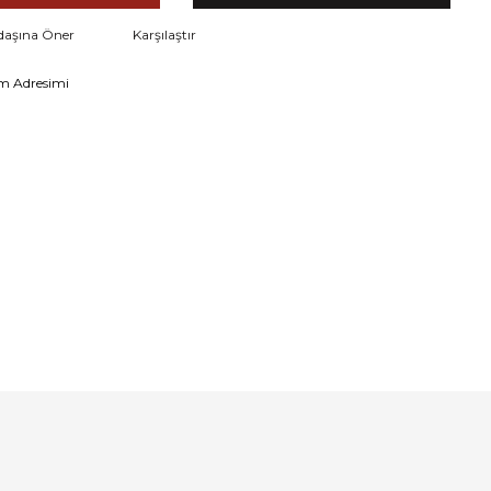
daşına Öner
Karşılaştır
m Adresimi