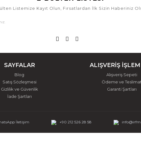
ülten Listemize Kayıt Olun, Fırsatlardan İlk Sizin Haberiniz Ol
SAYFALAR
ALIŞVERİŞ İŞLEM
Blog
Alışveriş Sepeti
Satış Sözleşmesi
Ödeme ve Teslima
Gizlilik ve Güvenlik
Garanti Şartları
İade Şartları
atsApp İletişim
+90 212 526 28 58
info@irf