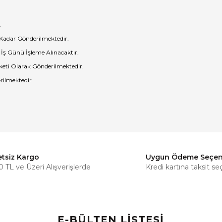
.
 Kadar Gönderilmektedir.
 İş Günü İşleme Alınacaktır.
eti Olarak Gönderilmektedir.
rilmektedir
etsiz Kargo
Uygun Ödeme Seçen
Bu ürüne ilk yorumu siz yapın!
 TL ve Üzeri Alışverişlerde
Kredi kartına taksit se
Yorum Yaz
E-BÜLTEN LİSTESİ