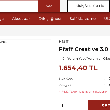
ARA
GIRIŞ /
YENI ÜYELIK
ça
Aksesuar
Dikiş İğnesi
Salf Malzeme
Üt
Pfaff
Pfaff Creative 3.0
0 - Yorum Yap / Yorumları Oku
1.654,40 TL
Stok Kodu
Kategori
* 176,12 TL den başlayan taksitlerle!
SEP