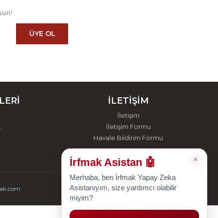
sun!
ÜYE OL
LERİ
İLETİŞİM
İletişim
t
İletişim Formu
Havale Bildirim Formu
×
İrfmak Asistan 🤖
Merhaba, ben İrfmak Yapay Zeka
Asistanıyım, size yardımcı olabilir
mak.com
miyim?