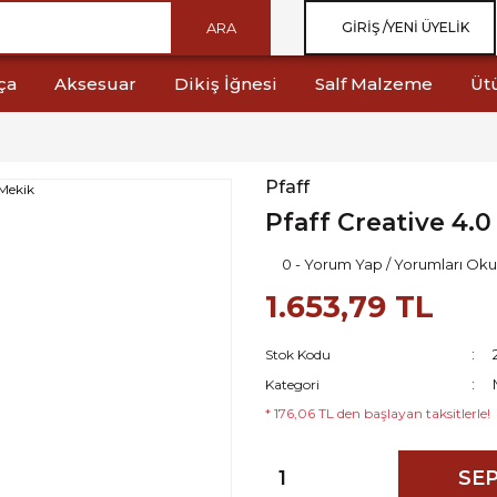
ARA
GIRIŞ /
YENI ÜYELIK
ça
Aksesuar
Dikiş İğnesi
Salf Malzeme
Üt
Pfaff
Pfaff Creative 4.
0 - Yorum Yap / Yorumları Oku
1.653,79 TL
Stok Kodu
Kategori
* 176,06 TL den başlayan taksitlerle!
SEP