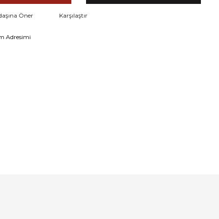
daşına Öner
Karşılaştır
m Adresimi