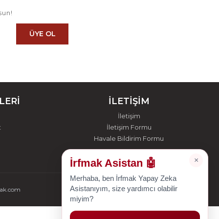
sun!
ÜYE OL
LERİ
İLETİŞİM
İletişim
t
İletişim Formu
Havale Bildirim Formu
×
İrfmak Asistan 🤖
Merhaba, ben İrfmak Yapay Zeka
Asistanıyım, size yardımcı olabilir
mak.com
miyim?