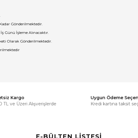
.
 Kadar Gönderilmektedir.
 İş Günü İşleme Alınacaktır.
eti Olarak Gönderilmektedir.
rilmektedir
etsiz Kargo
Uygun Ödeme Seçen
Bu ürüne ilk yorumu siz yapın!
 TL ve Üzeri Alışverişlerde
Kredi kartına taksit se
Yorum Yaz
E-BÜLTEN LİSTESİ