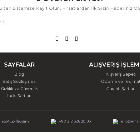
ülten Listemize Kayıt Olun, Fırsatlardan İlk Sizin Haberiniz Ol
SAYFALAR
ALIŞVERİŞ İŞLEM
Blog
Alışveriş Sepeti
Satış Sözleşmesi
Ödeme ve Teslima
Gizlilik ve Güvenlik
Garanti Şartları
İade Şartları
atsApp İletişim
+90 212 526 28 58
info@irf