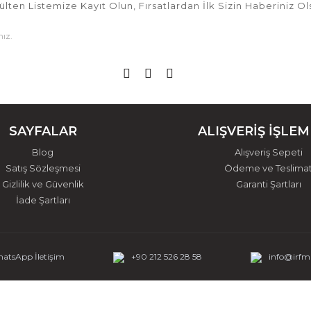
ülten Listemize Kayıt Olun, Fırsatlardan İlk Sizin Haberiniz Ol
SAYFALAR
ALIŞVERİŞ İŞLEM
Blog
Alışveriş Sepeti
Satış Sözleşmesi
Ödeme ve Teslima
Gizlilik ve Güvenlik
Garanti Şartları
İade Şartları
atsApp İletişim
+90 212 526 28 58
info@irf