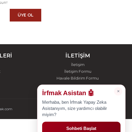
sun!
ÜYE OL
LERİ
İLETİŞİM
İletişim
t
İletişim Formu
Havale Bildirim Formu
×
İrfmak Asistan 🤖
Merhaba, ben İrfmak Yapay Zeka
Asistanıyım, size yardımcı olabilir
mak.com
miyim?
Sohbeti Başlat