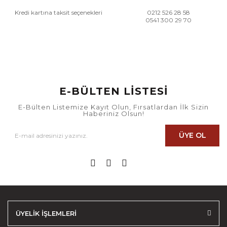
Kredi kartına taksit seçenekleri
0212 526 28 58
0541 300 29 70
E-BÜLTEN LİSTESİ
E-Bülten Listemize Kayıt Olun, Fırsatlardan İlk Sizin
Haberiniz Olsun!
ÜYE OL
ÜYELİK İŞLEMLERİ