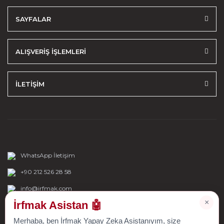
SAYFALAR
ALIŞVERİŞ İŞLEMLERİ
İLETİŞİM
WhatsApp İletişim
+90 212 526 28 58
info@irfmak.com
×
İrfmak Asistan 🤖
Merhaba, ben İrfmak Yapay Zeka Asistanıyım, size