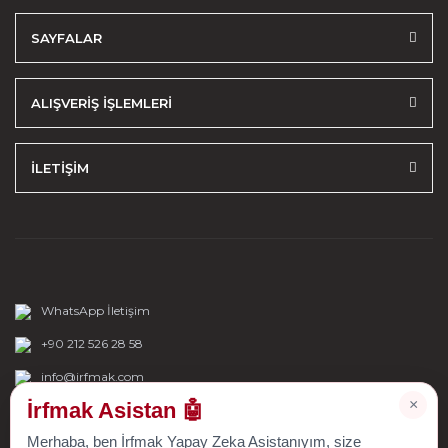
SAYFALAR
ALIŞVERİŞ İŞLEMLERİ
İLETİŞİM
WhatsApp İletişim
+90 212 526 28 58
info@irfmak.com
×
İrfmak Asistan 🤖
Merhaba, ben İrfmak Yapay Zeka Asistanıyım, size