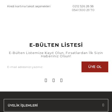
Kredi kartına taksit seçenekleri
0212 526 28 58
0541 300 29 70
E-BÜLTEN LİSTESİ
E-Bülten Listemize Kayıt Olun, Fırsatlardan İlk Sizin
Haberiniz Olsun!
ÜYE OL
ÜYELİK İŞLEMLERİ