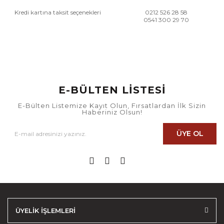
Kredi kartına taksit seçenekleri
0212 526 28 58
0541 300 29 70
E-BÜLTEN LİSTESİ
E-Bülten Listemize Kayıt Olun, Fırsatlardan İlk Sizin
Haberiniz Olsun!
ÜYE OL
ÜYELİK İŞLEMLERİ