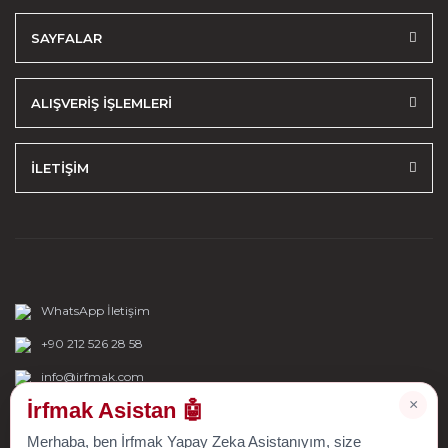
SAYFALAR
ALIŞVERİŞ İŞLEMLERİ
İLETİŞİM
WhatsApp İletişim
+90 212 526 28 58
info@irfmak.com
×
İrfmak Asistan 🤖
Merhaba, ben İrfmak Yapay Zeka Asistanıyım, size