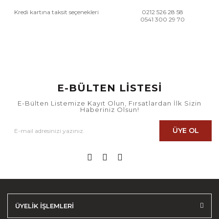
Kredi kartına taksit seçenekleri
0212 526 28 58
0541 300 29 70
E-BÜLTEN LİSTESİ
E-Bülten Listemize Kayıt Olun, Fırsatlardan İlk Sizin
Haberiniz Olsun!
ÜYE OL
ÜYELİK İŞLEMLERİ