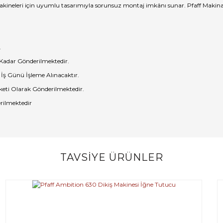
makineleri için uyumlu tasarımıyla sorunsuz montaj imkânı sunar. Pfaff Makinası 
.
 Kadar Gönderilmektedir.
 İş Günü İşleme Alınacaktır.
eti Olarak Gönderilmektedir.
rilmektedir
TAVSİYE ÜRÜNLER
Bu ürüne ilk yorumu siz yapın!
Yorum Yaz