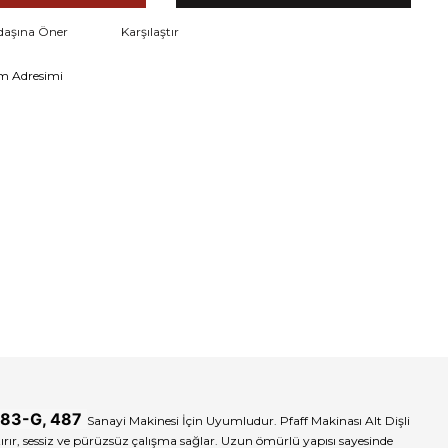
daşına Öner
Karşılaştır
m Adresimi
483-G, 487
Sanayi Makinesi İçin Uyumludur. Pfaff Makinası Alt Dişli
rtırır, sessiz ve pürüzsüz çalışma sağlar. Uzun ömürlü yapısı sayesinde