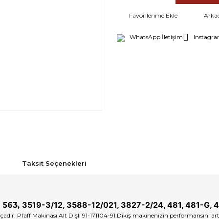
Arka
WhatsApp İletişim
Instagra
Taksit Seçenekleri
3519-3/12, 3588-12/021, 3827-2/24, 481, 481-G, 
e 563,
parçadır. Pfaff Makinası Alt Dişli 91-171104-91.Dikiş makinenizin performansını a