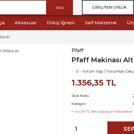
ARA
GIRIŞ /
YENI ÜYELIK
ça
Aksesuar
Dikiş İğnesi
Salf Malzeme
Üt
104-91
Pfaff
Pfaff Makinası Alt 
0 - Yorum Yap / Yorumları Oku
1.356,35 TL
Stok Kodu
Kategori
* 144,39 TL den başlayan taksitlerle!
SEP