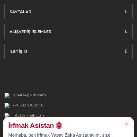
SAYFALAR
ALIŞVERİŞ İŞLEMLERİ
İLETİŞİM
WhatsApp İletişim
+90 212 526 28 58
info@irfmak.com
×
İrfmak Asistan 🤖
Merhaba, ben İrfmak Yapay Zeka Asistanıyım, size