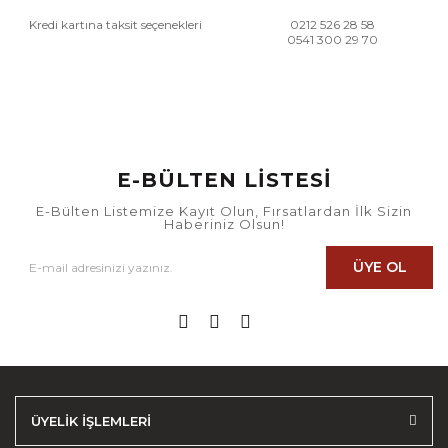
Kredi kartına taksit seçenekleri
0212 526 28 58
0541 300 29 70
E-BÜLTEN LİSTESİ
E-Bülten Listemize Kayıt Olun, Fırsatlardan İlk Sizin
Haberiniz Olsun!
ÜYE OL
ÜYELİK İŞLEMLERİ