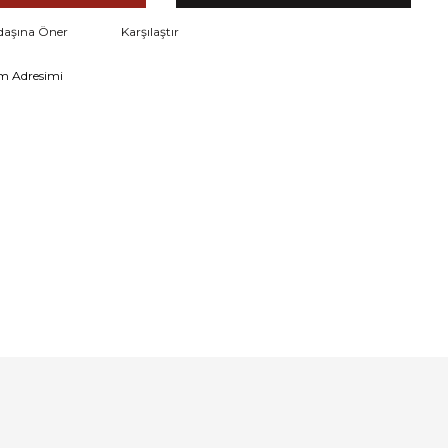
daşına Öner
Karşılaştır
m Adresimi