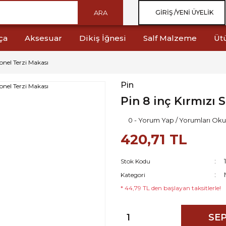
ARA
GIRIŞ /
YENI ÜYELIK
ça
Aksesuar
Dikiş İğnesi
Salf Malzeme
Üt
yonel Terzi Makası
Pin
Pin 8 inç Kırmızı 
0 - Yorum Yap / Yorumları Oku
420,71 TL
Stok Kodu
Kategori
* 44,79 TL den başlayan taksitlerle!
SEP