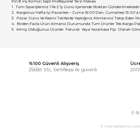
Pin 8 inç Kırmızı Saplı Profesyonel Terzi Makası
1 . Tüm Siparişleriniz 1 İle 2 İş Günü İçerisinde Stoktan Gönderilmektedir
2 . Kargonuz Hafta İçi Pazartesi – Cuma 16:00’Dan, Cumartesi 13:00’a
3 . Pazar Günü Ve Resmi Tatillerde Yaptığınız Alımlarınız Takip Eden İlk
4 . Birden Fazla Ürün Almanız Durumunda Tüm Ürünler Tek Kargo Pak
5 . Almış Olduğunuz Ürünler Faturalı Veya Yazarkasa Fişi Olarak Gönd
%100 Güvenli Alışveriş
Ücr
256Bit SSL Sertifikası ile güvenli
2000
E-B