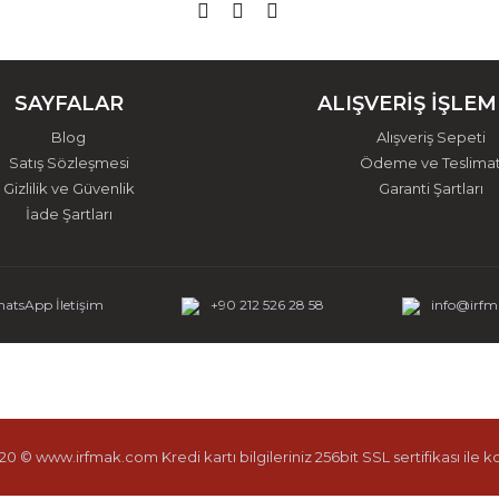
SAYFALAR
ALIŞVERİŞ İŞLEM
Blog
Alışveriş Sepeti
Satış Sözleşmesi
Ödeme ve Teslima
Gizlilik ve Güvenlik
Garanti Şartları
İade Şartları
atsApp İletişim
+90 212 526 28 58
info@irf
0 © www.irfmak.com Kredi kartı bilgileriniz 256bit SSL sertifikası ile 