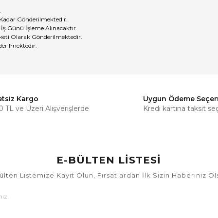
.
 Kadar Gönderilmektedir.
 İş Günü İşleme Alınacaktır.
eti Olarak Gönderilmektedir.
erilmektedir.
etsiz Kargo
Uygun Ödeme Seçen
Bu ürüne ilk yorumu siz yapın!
 TL ve Üzeri Alışverişlerde
Kredi kartına taksit se
Yorum Yaz
E-BÜLTEN LİSTESİ
ülten Listemize Kayıt Olun, Fırsatlardan İlk Sizin Haberiniz Ol