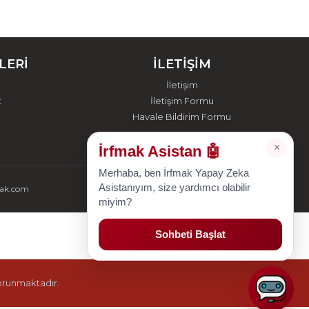
LERİ
İLETİŞİM
İletişim
t
İletişim Formu
Havale Bildirim Formu
×
İrfmak Asistan 🤖
Merhaba, ben İrfmak Yapay Zeka
Asistanıyım, size yardımcı olabilir
mak.com
miyim?
Sohbeti Başlat
korunmaktadır.