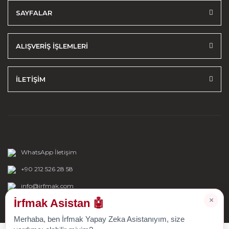
SAYFALAR
ALIŞVERİŞ İŞLEMLERİ
İLETİŞİM
WhatsApp İletişim
+90 212 526 28 58
info@irfmak.com
×
İrfmak Asistan 🤖
Merhaba, ben İrfmak Yapay Zeka Asistanıyım, size