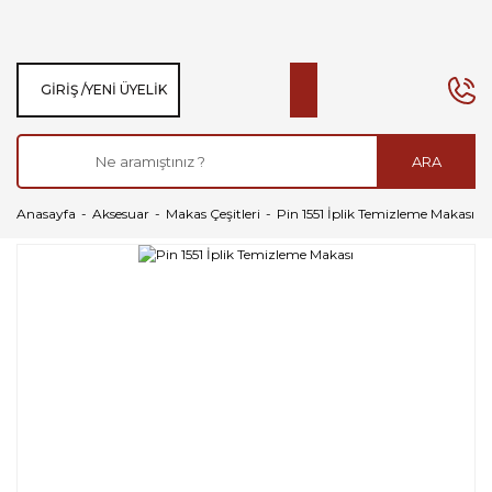
GIRIŞ /
YENI ÜYELIK
ARA
Anasayfa
Aksesuar
Makas Çeşitleri
Pin 1551 İplik Temizleme Makası