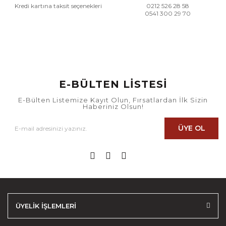
Kredi kartına taksit seçenekleri
0212 526 28 58
0541 300 29 70
E-BÜLTEN LİSTESİ
E-Bülten Listemize Kayıt Olun, Fırsatlardan İlk Sizin
Haberiniz Olsun!
ÜYE OL
ÜYELİK İŞLEMLERİ