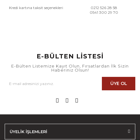
Kredi kartına taksit seçenekleri
0212 526 28 58
0541 300 29 70
E-BÜLTEN LİSTESİ
E-Bülten Listemize Kayıt Olun, Fırsatlardan İlk Sizin
Haberiniz Olsun!
ÜYE OL
ÜYELİK İŞLEMLERİ