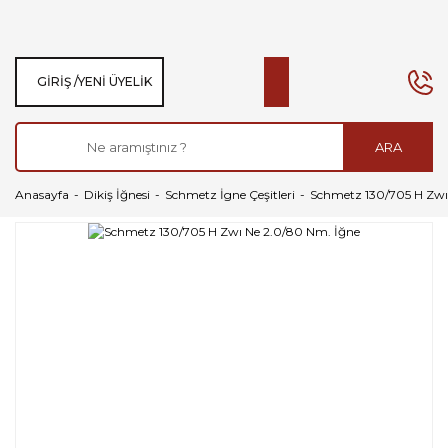
GIRIŞ /
YENI ÜYELIK
ARA
Anasayfa
Dikiş İğnesi
Schmetz İgne Çeşitleri
Schmetz 130/705 H Zwı