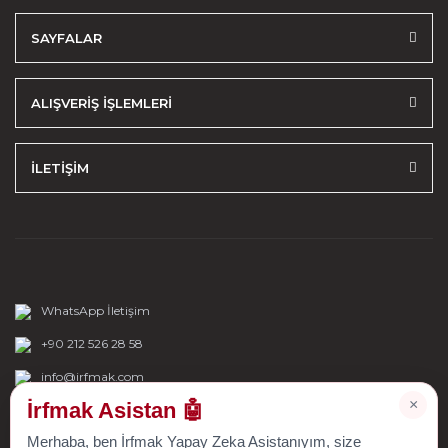
SAYFALAR
ALIŞVERİŞ İŞLEMLERİ
İLETİŞİM
WhatsApp İletişim
+90 212 526 28 58
info@irfmak.com
×
İrfmak Asistan 🤖
Merhaba, ben İrfmak Yapay Zeka Asistanıyım, size