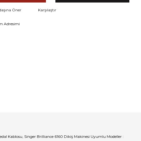
daşına Öner
Karşılaştır
m Adresimi
 Pedal Kablosu, Singer Brilliance 6160 Dikiş Makinesi Uyumlu Modeller :