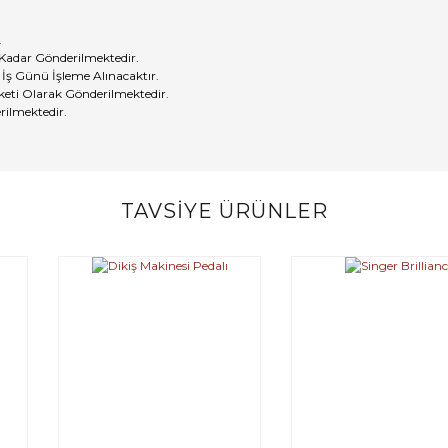
.
 Kadar Gönderilmektedir.
 İş Günü İşleme Alınacaktır.
eti Olarak Gönderilmektedir.
rilmektedir.
TAVSİYE ÜRÜNLER
Bu ürüne ilk yorumu siz yapın!
Yorum Yaz