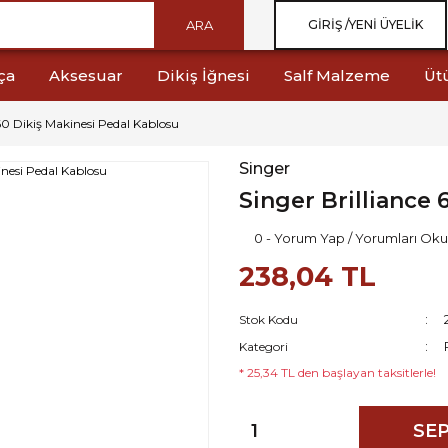
ARA
GIRIŞ /
YENI ÜYELIK
ça
Aksesuar
Dikiş İğnesi
Salf Malzeme
Üt
160 Dikiş Makinesi Pedal Kablosu
Singer
Singer Brilliance
0 - Yorum Yap / Yorumları Oku
238,04 TL
Stok Kodu
Kategori
* 25,34 TL den başlayan taksitlerle!
SEP