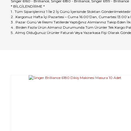
Singer 6160 - Brilliance, Singer 6180 - Brilliance, Singer 6199 - Brilliance
* BİLGİLENDİRME *
1 . Tüm Siparişleriniz 1 İle 2 İş Günü İçerisinde Stoktan Gönderilmektedir
2 . Kargonuz Hafta İçi Pazartesi – Cuma 16:00’Dan, Cumartesi 13:00’a
3 . Pazar Günü Ve Resmi Tatillerde Yaptığınız Alımlarınız Takip Eden İlk
4 . Birden Fazla Ürün Almanız Durumunda Tüm Ürünler Tek Kargo Pak
5 . Almış Olduğunuz Ürünler Faturalı Veya Yazarkasa Fişi Olarak Gönde