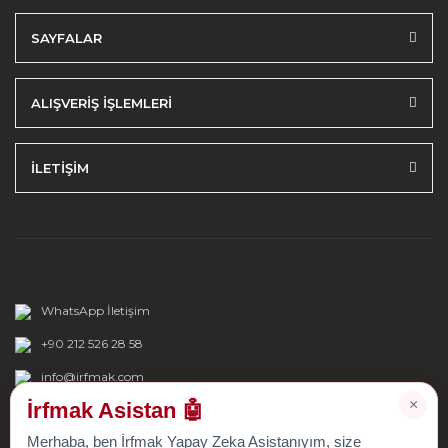
SAYFALAR
ALIŞVERİŞ İŞLEMLERİ
İLETİŞİM
WhatsApp İletişim
+90 212 526 28 58
info@irfmak.com
×
İrfmak Asistan 🤖
Merhaba, ben İrfmak Yapay Zeka Asistanıyım, size