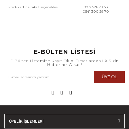
Kredi kartına taksit seçenekleri
0212 526 28 58
0541 300 29 70
E-BÜLTEN LİSTESİ
E-Bülten Listemize Kayıt Olun, Fırsatlardan İlk Sizin
Haberiniz Olsun!
ÜYE OL
ÜYELİK İŞLEMLERİ