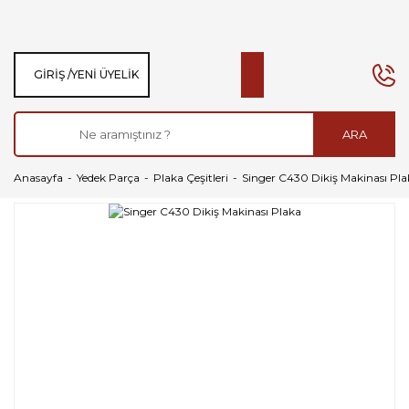
GIRIŞ /
YENI ÜYELIK
ARA
Anasayfa
Yedek Parça
Plaka Çeşitleri
Singer C430 Dikiş Makinası Pla