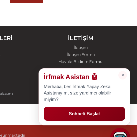
LERİ
İLETİŞİM
İletişim
t
İletişim Formu
Havale Bildirim Formu
×
İrfmak Asistan 🤖
Merhaba, ben İrfmak Yapay Zeka
Asistanıyım, size yardımcı olabilir
mak.com
miyim?
Sohbeti Başlat
korunmaktadır.