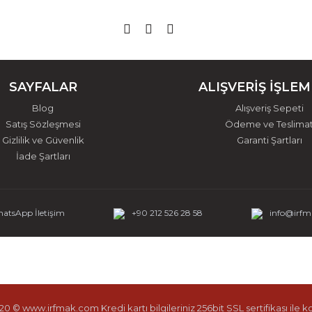
SAYFALAR
ALIŞVERİŞ İŞLEM
Blog
Alışveriş Sepeti
Satış Sözleşmesi
Ödeme ve Teslima
Gizlilik ve Güvenlik
Garanti Şartları
İade Şartları
atsApp İletişim
+90 212 526 28 58
info@irf
0 © www.irfmak.com Kredi kartı bilgileriniz 256bit SSL sertifikası ile 