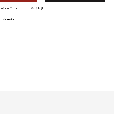
daşına Öner
Karşılaştır
m Adresimi