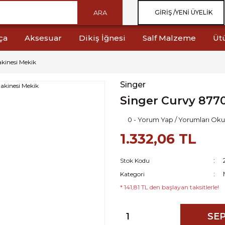
ARA
GIRIŞ /
YENI ÜYELIK
ça
Aksesuar
Dikiş İğnesi
Salf Malzeme
Üt
kinesi Mekik
Singer
Singer Curvy 8770
0 - Yorum Yap / Yorumları Oku
1.332,06 TL
Stok Kodu
Kategori
* 141,81 TL den başlayan taksitlerle!
SEP