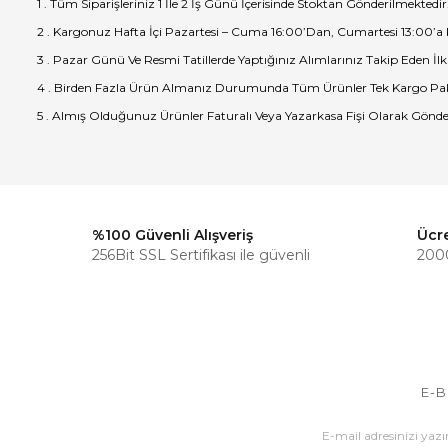
1 . Tüm Siparişleriniz 1 İle 2 İş Günü İçerisinde Stoktan Gönderilmektedir
2 . Kargonuz Hafta İçi Pazartesi – Cuma 16:00’Dan, Cumartesi 13:00’a
3 . Pazar Günü Ve Resmi Tatillerde Yaptığınız Alımlarınız Takip Eden İlk
4 . Birden Fazla Ürün Almanız Durumunda Tüm Ürünler Tek Kargo Pak
5 . Almış Olduğunuz Ürünler Faturalı Veya Yazarkasa Fişi Olarak Gönde
%100 Güvenli Alışveriş
Ücr
256Bit SSL Sertifikası ile güvenli
2000
E-B