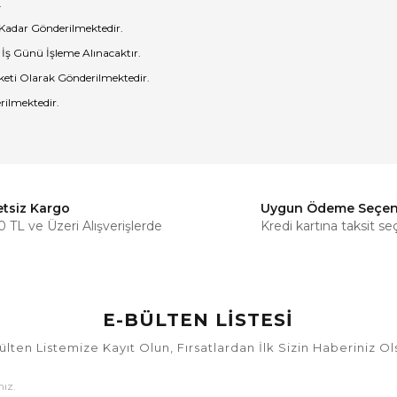
.
 Kadar Gönderilmektedir.
 İş Günü İşleme Alınacaktır.
eti Olarak Gönderilmektedir.
rilmektedir.
etsiz Kargo
Uygun Ödeme Seçen
Bu ürüne ilk yorumu siz yapın!
 TL ve Üzeri Alışverişlerde
Kredi kartına taksit se
Yorum Yaz
E-BÜLTEN LİSTESİ
ülten Listemize Kayıt Olun, Fırsatlardan İlk Sizin Haberiniz Ol