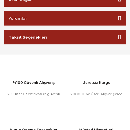
Yorumlar
Taksit Seçenekleri
%100 Güvenli Alışveriş
Ücretsiz Kargo
256Bit SSL Sertifikası ile güvenli
2000 TL ve Üzeri Alışverişlerde
Uygun Ödeme Seçenekleri
Müşteri Hizmetleri