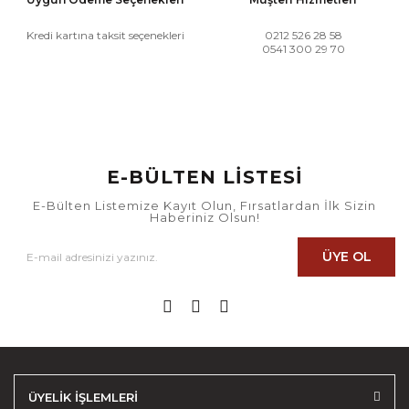
Kredi kartına taksit seçenekleri
0212 526 28 58
0541 300 29 70
E-BÜLTEN LİSTESİ
E-Bülten Listemize Kayıt Olun, Fırsatlardan İlk Sizin
Haberiniz Olsun!
ÜYE OL
ÜYELİK İŞLEMLERİ