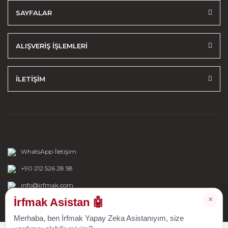
SAYFALAR
ALIŞVERİŞ İŞLEMLERİ
İLETİŞİM
WhatsApp İletişim
+90 212 526 28 58
info@irfmak.com
×
İrfmak Asistan 🤖
Merhaba, ben İrfmak Yapay Zeka Asistanıyım, size