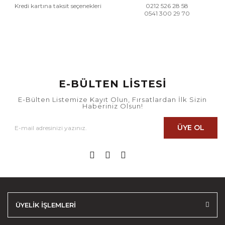
Kredi kartına taksit seçenekleri
0212 526 28 58
0541 300 29 70
E-BÜLTEN LİSTESİ
E-Bülten Listemize Kayıt Olun, Fırsatlardan İlk Sizin
Haberiniz Olsun!
ÜYE OL
ÜYELİK İŞLEMLERİ