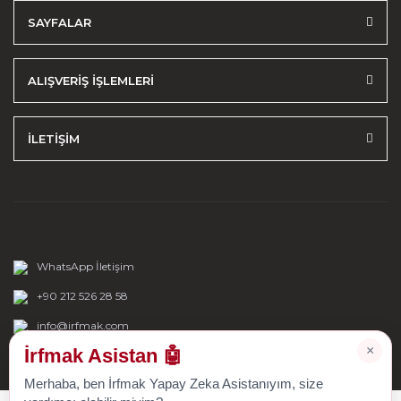
SAYFALAR
ALIŞVERİŞ İŞLEMLERİ
İLETİŞİM
WhatsApp İletişim
+90 212 526 28 58
info@irfmak.com
×
İrfmak Asistan 🤖
Merhaba, ben İrfmak Yapay Zeka Asistanıyım, size