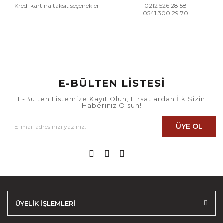
Kredi kartına taksit seçenekleri
0212 526 28 58
0541 300 29 70
E-BÜLTEN LİSTESİ
E-Bülten Listemize Kayıt Olun, Fırsatlardan İlk Sizin
Haberiniz Olsun!
ÜYE OL
ÜYELİK İŞLEMLERİ