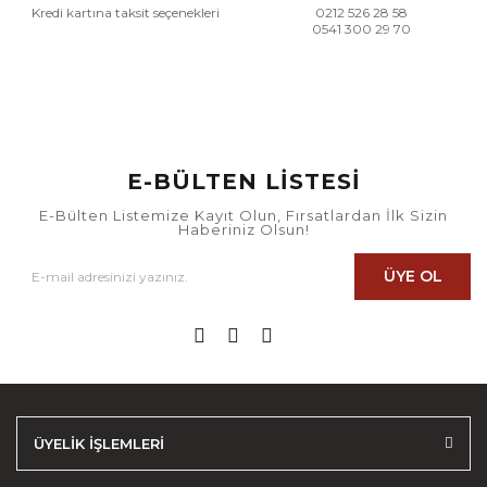
Kredi kartına taksit seçenekleri
0212 526 28 58
0541 300 29 70
E-BÜLTEN LİSTESİ
E-Bülten Listemize Kayıt Olun, Fırsatlardan İlk Sizin
Haberiniz Olsun!
ÜYE OL
ÜYELİK İŞLEMLERİ