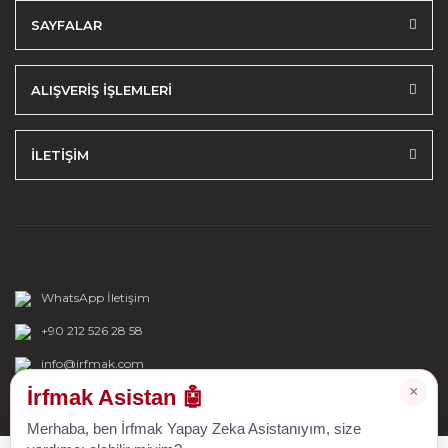
SAYFALAR
ALIŞVERİŞ İŞLEMLERİ
İLETİŞİM
WhatsApp İletişim
+90 212 526 28 58
info@irfmak.com
×
İrfmak Asistan 🤖
Merhaba, ben İrfmak Yapay Zeka Asistanıyım, size