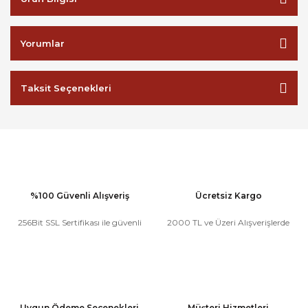
Yorumlar
Taksit Seçenekleri
%100 Güvenli Alışveriş
Ücretsiz Kargo
256Bit SSL Sertifikası ile güvenli
2000 TL ve Üzeri Alışverişlerde
Uygun Ödeme Seçenekleri
Müşteri Hizmetleri