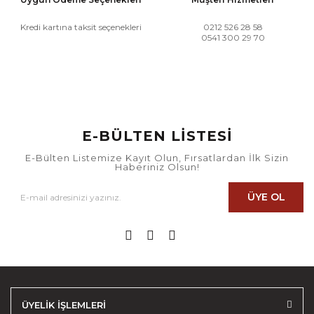
Kredi kartına taksit seçenekleri
0212 526 28 58
0541 300 29 70
E-BÜLTEN LİSTESİ
E-Bülten Listemize Kayıt Olun, Fırsatlardan İlk Sizin
Haberiniz Olsun!
ÜYE OL
ÜYELİK İŞLEMLERİ