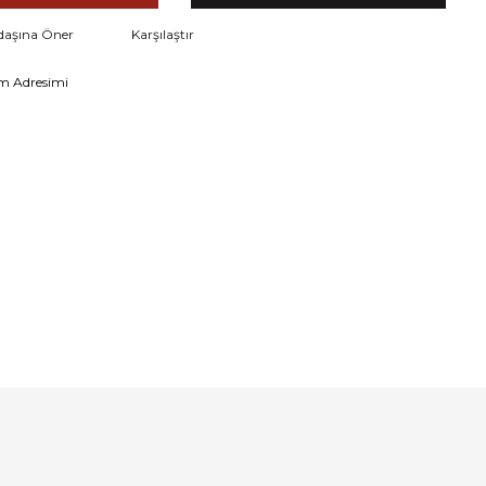
daşına Öner
Karşılaştır
m Adresimi