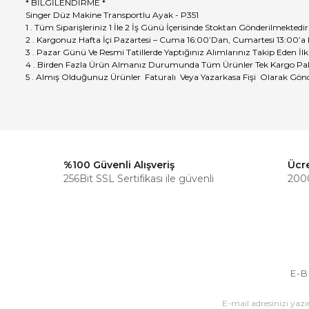
* BİLGİLENDİRME *
Singer Düz Makine Transportlu Ayak - P351
1 . Tüm Siparişleriniz 1 İle 2 İş Günü İçerisinde Stoktan Gönderilmektedir
2 . Kargonuz Hafta İçi Pazartesi – Cuma 16:00’Dan, Cumartesi 13:00’a
3 . Pazar Günü Ve Resmi Tatillerde Yaptığınız Alımlarınız Takip Eden İlk
4 . Birden Fazla Ürün Almanız Durumunda Tüm Ürünler Tek Kargo Pak
5 . Almış Olduğunuz Ürünler Faturalı Veya Yazarkasa Fişi Olarak Gönd
%100 Güvenli Alışveriş
Ücr
256Bit SSL Sertifikası ile güvenli
2000
E-B