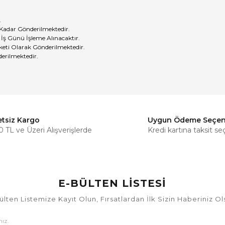
.
 Kadar Gönderilmektedir.
 İş Günü İşleme Alınacaktır.
eti Olarak Gönderilmektedir.
erilmektedir.
etsiz Kargo
Uygun Ödeme Seçen
Bu ürüne ilk yorumu siz yapın!
 TL ve Üzeri Alışverişlerde
Kredi kartına taksit se
Yorum Yaz
E-BÜLTEN LİSTESİ
ülten Listemize Kayıt Olun, Fırsatlardan İlk Sizin Haberiniz Ol