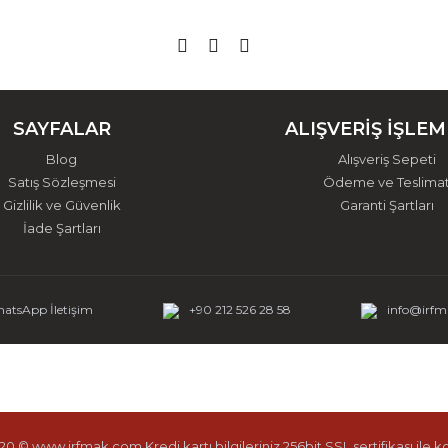
SAYFALAR
ALIŞVERİŞ İŞLEM
Blog
Alışveriş Sepeti
Satış Sözleşmesi
Ödeme ve Teslima
Gizlilik ve Güvenlik
Garanti Şartları
İade Şartları
atsApp İletişim
+90 212 526 28 58
info@irf
0 © www.irfmak.com Kredi kartı bilgileriniz 256bit SSL sertifikası ile 