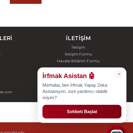
LERİ
İLETİŞİM
İletişim
t
İletişim Formu
Havale Bildirim Formu
×
İrfmak Asistan 🤖
Merhaba, ben İrfmak Yapay Zeka
Asistanıyım, size yardımcı olabilir
mak.com
miyim?
Sohbeti Başlat
korunmaktadır.