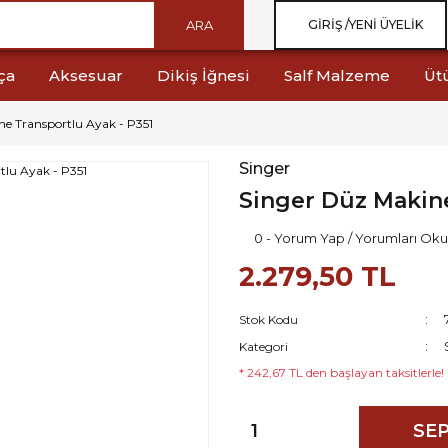
ARA
GIRIŞ /
YENI ÜYELIK
ça
Aksesuar
Dikiş İğnesi
Salf Malzeme
Üt
e Transportlu Ayak - P351
Singer
Singer Düz Makine
0 - Yorum Yap / Yorumları Oku
2.279,50 TL
Stok Kodu
Kategori
* 242,67 TL den başlayan taksitlerle!
SEP