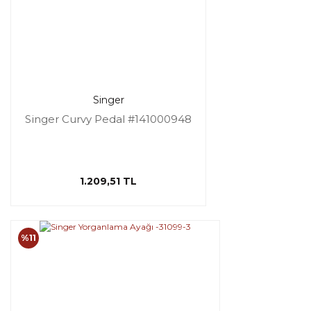
Singer
Singer Curvy Pedal #141000948
1.209,51 TL
%11