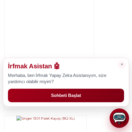
Singer
×
İrfmak Asistan 🤖
Singer Kobra Motor Kayışı (200 XL)
Merhaba, ben İrfmak Yapay Zeka Asistanıyım, size
yardımcı olabilir miyim?
Sohbeti Başlat
380,59 TL