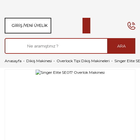
GIRIŞ /
YENI ÜYELIK
ARA
Anasayfa
Dikiş Makinesi
Overlock Tipi Dikiş Makineleri
Singer Elite S