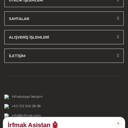
ÜYELİK İŞLEMLERİ
SAYFALAR
ALIŞVERİŞ İŞLEMLERİ
İLETİŞİM
WhatsApp İletişim
+90 212 526 28 58
info@irfmak.com
×
İrfmak Asistan 🤖