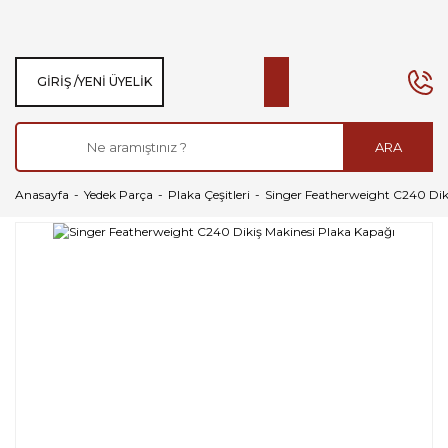
GIRIŞ /
YENI ÜYELIK
ARA
Anasayfa
Yedek Parça
Plaka Çeşitleri
Singer Featherweight C240 Dik