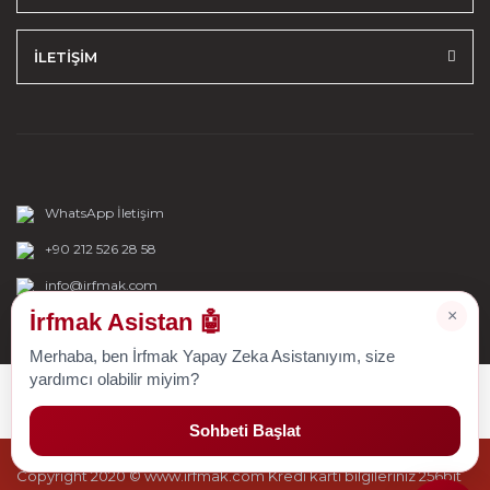
İLETİŞİM
WhatsApp İletişim
+90 212 526 28 58
info@irfmak.com
×
İrfmak Asistan 🤖
Merhaba, ben İrfmak Yapay Zeka Asistanıyım, size
yardımcı olabilir miyim?
Sohbeti Başlat
Copyright 2020 © www.irfmak.com Kredi kartı bilgileriniz 256bit