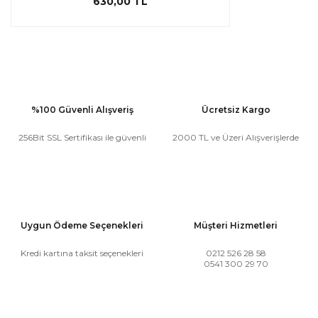
630,00 TL
%100 Güvenli Alışveriş
Ücretsiz Kargo
256Bit SSL Sertifikası ile güvenli
2000 TL ve Üzeri Alışverişlerde
Uygun Ödeme Seçenekleri
Müşteri Hizmetleri
Kredi kartına taksit seçenekleri
0212 526 28 58
0541 300 29 70