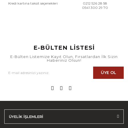
Kredi kartına taksit seçenekleri
0212 526 28 58
0541 300 29 70
E-BÜLTEN LİSTESİ
E-Bülten Listemize Kayıt Olun, Fırsatlardan İlk Sizin
Haberiniz Olsun!
ÜYE OL
ÜYELİK İŞLEMLERİ