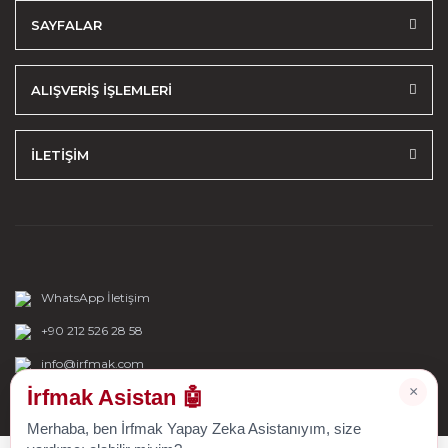
SAYFALAR
ALIŞVERİŞ İŞLEMLERİ
İLETİŞİM
WhatsApp İletişim
+90 212 526 28 58
info@irfmak.com
×
İrfmak Asistan 🤖
Merhaba, ben İrfmak Yapay Zeka Asistanıyım, size