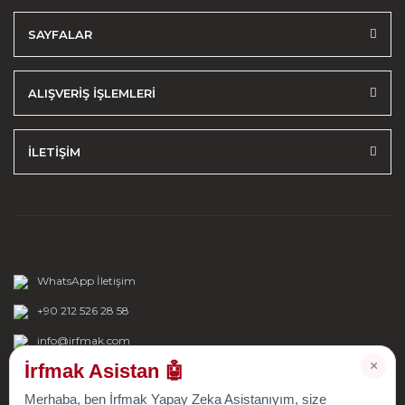
SAYFALAR
ALIŞVERİŞ İŞLEMLERİ
İLETİŞİM
WhatsApp İletişim
+90 212 526 28 58
info@irfmak.com
×
İrfmak Asistan 🤖
Merhaba, ben İrfmak Yapay Zeka Asistanıyım, size