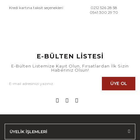
Kredi kartına taksit seçenekleri
0212 526 28 58
0541 300 29 70
E-BÜLTEN LİSTESİ
E-Bülten Listemize Kayıt Olun, Fırsatlardan İlk Sizin
Haberiniz Olsun!
ÜYE OL
ÜYELİK İŞLEMLERİ