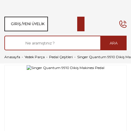
GIRIŞ /
YENI ÜYELIK
ARA
Anasayfa
Yedek Parça
Pedal Çeşitleri
Singer Quantum 9910 Dikiş Mak