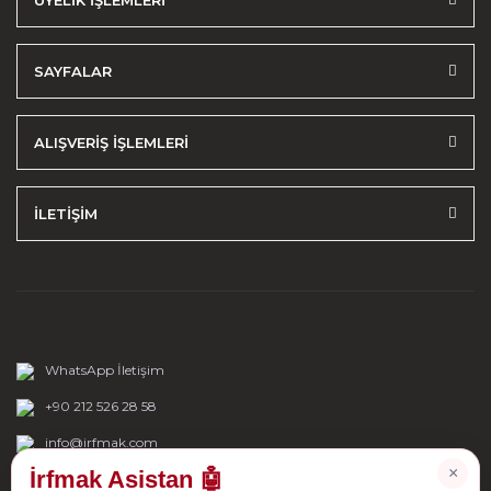
ÜYELİK İŞLEMLERİ
SAYFALAR
ALIŞVERİŞ İŞLEMLERİ
İLETİŞİM
WhatsApp İletişim
+90 212 526 28 58
info@irfmak.com
×
İrfmak Asistan 🤖