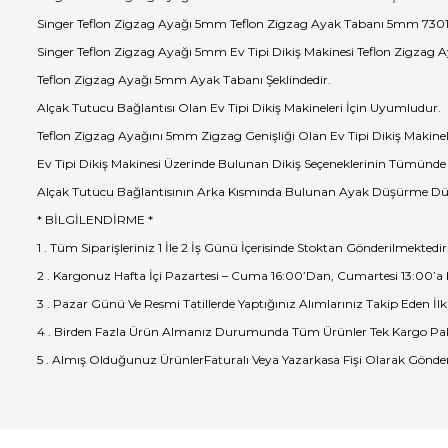
Singer Teflon Zigzag Ayağı 5mm Teflon Zigzag Ayak Tabanı 5mm 7301
Singer Teflon Zigzag Ayağı 5mm Ev Tipi Dikiş Makinesi Teflon Zigzag 
Teflon Zigzag Ayağı 5mm Ayak Tabanı Şeklindedir.
Alçak Tutucu Bağlantısı Olan Ev Tipi Dikiş Makineleri İçin Uyumludur.
Teflon Zigzag Ayağını 5mm Zigzag Genişliği Olan Ev Tipi Dikiş Makinele
Ev Tipi Dikiş Makinesi Üzerinde Bulunan Dikiş Seçeneklerinin Tümünde (
Alçak Tutucu Bağlantısının Arka Kısmında Bulunan Ayak Düşürme Düğm
* BİLGİLENDİRME *
1 . Tüm Siparişleriniz 1 İle 2 İş Günü İçerisinde Stoktan Gönderilmektedir
2 . Kargonuz Hafta İçi Pazartesi – Cuma 16:00’Dan, Cumartesi 13:00’a
3 . Pazar Günü Ve Resmi Tatillerde Yaptığınız Alımlarınız Takip Eden İlk
4 . Birden Fazla Ürün Almanız Durumunda Tüm Ürünler Tek Kargo Pak
5 . Almış Olduğunuz ÜrünlerFaturalı Veya Yazarkasa Fişi Olarak Gönder