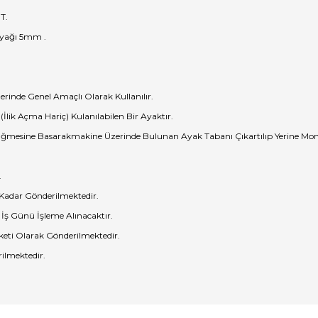
T.
Ayağı 5mm .
rinde Genel Amaçlı Olarak Kullanılır.
İlik Açma Hariç) Kulanılabilen Bir Ayaktır.
esine Basarakmakine Üzerinde Bulunan Ayak Tabanı Çıkartılıp Yerine Monte
.
 Kadar Gönderilmektedir.
 İş Günü İşleme Alınacaktır.
eti Olarak Gönderilmektedir.
ilmektedir.