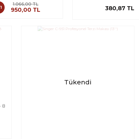
1.066,00 TL
1
380,87 TL
950,00 TL
Tükendi
- 8