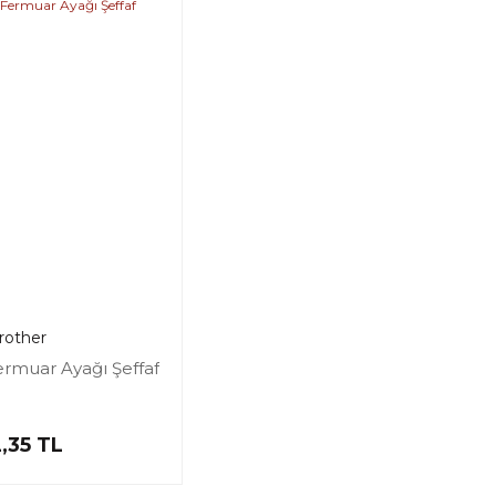
rother
ermuar Ayağı Şeffaf
2,35 TL