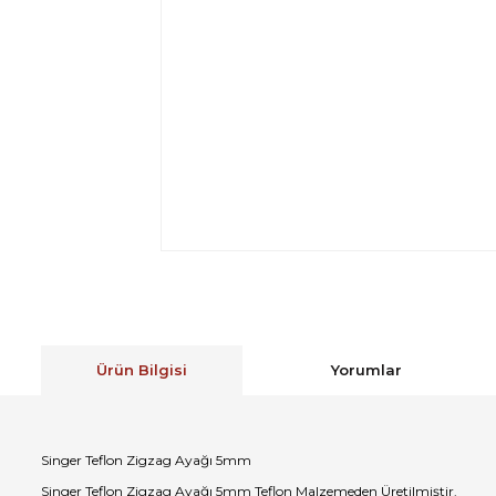
Ürün Bilgisi
Yorumlar
Singer Teflon Zigzag Ayağı 5mm
Singer Teflon Zigzag Ayağı 5mm Teflon Malzemeden Üretilmiştir.