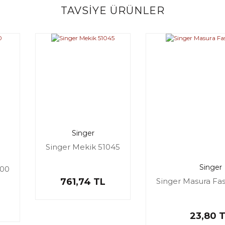
TAVSİYE ÜRÜNLER
Bu ürüne ilk yorumu siz yapın!
Yorum Yaz
Singer
Singer Mekik 51045
Singer
000
761,74 TL
Singer Masura Fas
23,80 