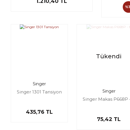
1.210,40 TL
%1
Tükendi
Singer
Singer
Singer 1301 Tansiyon
Singer Makas P668P 
435,76 TL
75,42 TL