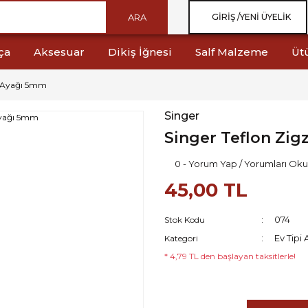
ARA
GIRIŞ /
YENI ÜYELIK
ça
Aksesuar
Dikiş İğnesi
Salf Malzeme
Üt
g Ayağı 5mm
Singer
Singer Teflon Zi
0 - Yorum Yap / Yorumları Oku
45,00 TL
074
Stok Kodu
Ev Tipi 
Kategori
* 4,79 TL den başlayan taksitlerle!