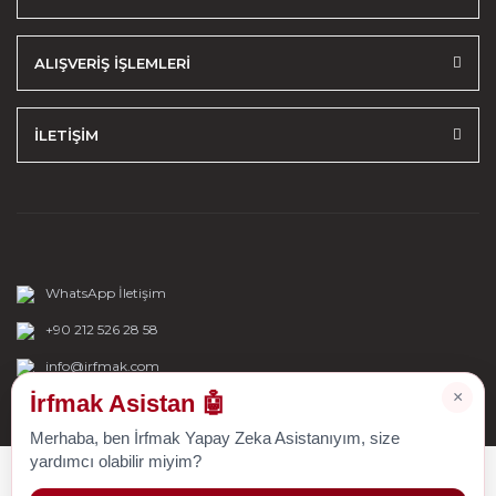
ALIŞVERİŞ İŞLEMLERİ
İLETİŞİM
WhatsApp İletişim
+90 212 526 28 58
info@irfmak.com
×
İrfmak Asistan 🤖
Merhaba, ben İrfmak Yapay Zeka Asistanıyım, size
yardımcı olabilir miyim?