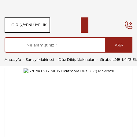
GIRIŞ /
YENI ÜYELIK
ARA
Anasayfa
Sanayi Makinesi
Düz Dikiş Makinaları
Siruba L918-M1-13 El